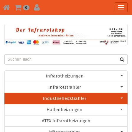
Toggl
0
navig
Infrarotheizungen
Infrarotstrahler
Industrieheizstrahler
Hallenheizungen
ATEX Infrarotheizungen