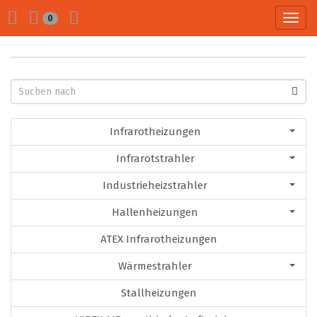
Toggl
0
navig
Infrarotheizungen
Infrarotstrahler
Industrieheizstrahler
Hallenheizungen
ATEX Infrarotheizungen
Wärmestrahler
Stallheizungen