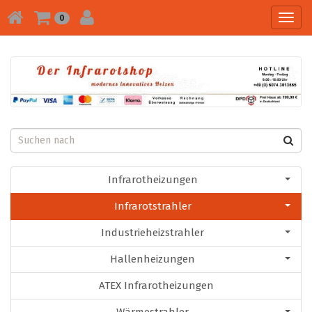
Toggl
0
navig
Infrarotheizungen
Infrarotstrahler
Industrieheizstrahler
Hallenheizungen
ATEX Infrarotheizungen