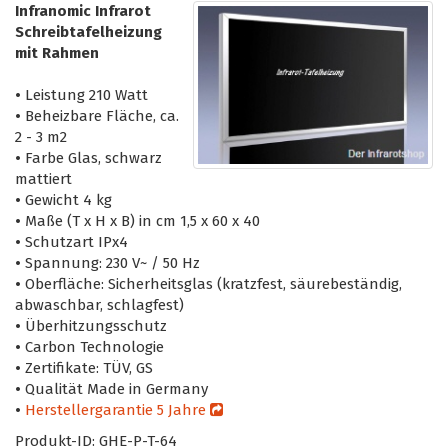
Infranomic Infrarot
Schreibtafelheizung
mit Rahmen
•
Leistung 210 Watt
•
Beheizbare Fläche, ca.
2 - 3 m2
•
Farbe Glas, schwarz
mattiert
•
Gewicht 4 kg
•
Maße (T x H x B) in cm 1,5 x 60 x 40
•
Schutzart IPx4
•
Spannung: 230 V~ / 50 Hz
•
Oberfläche: Sicherheitsglas (kratzfest, säurebeständig,
abwaschbar, schlagfest)
•
Überhitzungsschutz
•
Carbon Technologie
•
Zertifikate: TÜV, GS
•
Qualität Made in Germany
•
Herstellergarantie 5 Jahre
Produkt-ID: GHE-P-T-64