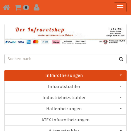
Toggl
0
navig
Infrarotheizungen
Infrarotstrahler
Industrieheizstrahler
Hallenheizungen
ATEX Infrarotheizungen