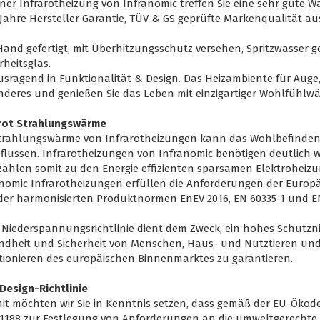
iner Infrarotheizung von Infranomic treffen Sie eine sehr gute W
Jahre Hersteller Garantie, TÜV & GS geprüfte Markenqualität a
and gefertigt, mit Überhitzungsschutz versehen, Spritzwasser ge
rheitsglas.
sragend in Funktionalität & Design. Das Heizambiente für Auge,
deres und genießen Sie das Leben mit einzigartiger Wohlfühlw
arot Strahlungswärme
Strahlungswärme von Infrarotheizungen kann das Wohlbefinden 
flussen. Infrarotheizungen von Infranomic benötigen deutlich 
ählen somit zu den Energie effizienten sparsamen Elektroheizun
nomic Infrarotheizungen erfüllen die Anforderungen der Europ
er harmonisierten Produktnormen EnEV 2016, EN 60335-1 und EN
 Niederspannungsrichtlinie dient dem Zweck, ein hohes Schutzn
ndheit und Sicherheit von Menschen, Haus- und Nutztieren und
ionieren des europäischen Binnenmarktes zu garantieren.
Design-Richtlinie
it möchten wir Sie in Kenntnis setzen, dass gemäß der EU-Ökode
1188 zur Festlegung von Anforderungen an die umweltgerechte