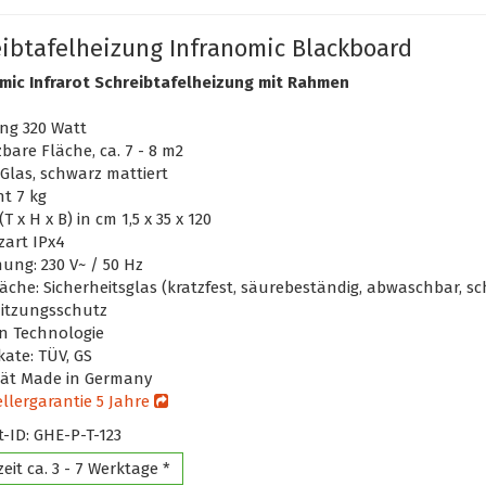
ibtafelheizung Infranomic Blackboard
mic Infrarot Schreibtafelheizung mit Rahmen
ng 320 Watt
bare Fläche, ca. 7 - 8 m2
Glas, schwarz mattiert
t 7 kg
T x H x B) in cm 1,5 x 35 x 120
zart IPx4
ung: 230 V~ / 50 Hz
äche: Sicherheitsglas (kratzfest, säurebeständig, abwaschbar, sc
itzungsschutz
n Technologie
ikate: TÜV, GS
tät Made in Germany
llergarantie 5 Jahre
-ID: GHE-P-T-123
zeit ca. 3 - 7 Werktage *