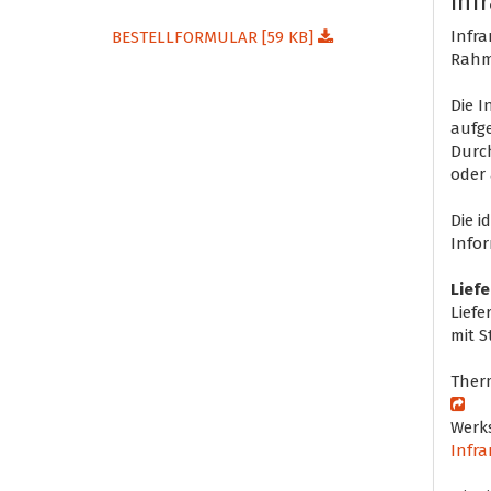
Inf
Infra
BESTELLFORMULAR [59 KB]
Rahm
Die I
aufg
Durch
oder
Die i
Infor
Lief
Lief
mit S
Therm
Werks
Infr