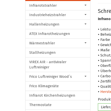
Infrarotstrahler
Schre
Industrieheizstrahler
Infrano
Hallenheizungen
•
Leistu
ATEX Infrarotheizungen
•
Beheiz
•
Farbe 
Wärmestrahler
•
Gewich
•
Maße (
Stallheizungen
•
Schut
•
Spann
VIREX AIR - antiviraler
•
Oberfl
Luftreiniger
•
Überh
•
Carbo
Frico Luftreiniger Wood´s
•
Zertif
Frico Klimageräte
•
Quali
•
Herste
Infrarot Kirchenheizungen
Produkt
Thermostate
Liefer