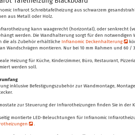
rarot Tafelheizung Blackboard
nomic Infrarot Schreibtafelheizung aus schwarzem gesandstrah
en aus Metall oder Holz.
nfrarotheizung kann waagerecht (horizontal), oder senkrecht (v
ehängt werden. Die Wandhalterung sorgt für den notwendigen 
 die als Zubehör erhältliche
Infranomic Deckenhalterung
kön
 an Wandschrägen montieren. Nur bei 10 mm Rahmen und 60 / 35
deale Heizung für Küche, Kinderzimmer, Büro, Restaurant, Pizzeria,
miert werden soll.
erumfang
erung inklusive Befestigungszubehör zur Wandmontage, Montage
tecker.
ostate zur Steuerung der Infrarotheizungen finden Sie in der 
eitig montierte LED-Beleuchtungen für Infranomic Infrarotheiz
arotheizungen
.