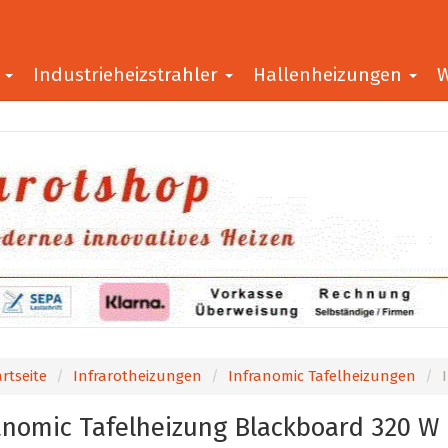
r
Industrieheizstrahler
Hallenheizungen
W
rtseite
Infrarotheizungen
Infranomic Tafelheizungen
anomic Tafelheizung Blackboard 320 W