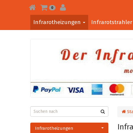
0
Infrarotheizungen
Infrarotstrahle
Sta
Infr
Infrarotheizungen