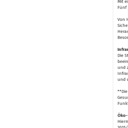
Mit e
Fünf 
Von H
Siche
Herau
Beson
Infr
Die 
beein
und z
Infra
und d
**Die
Gesu
Funkt
Öko-
Hierm
2015/