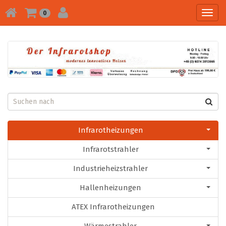
Toggl
0
navig
Infrarotheizungen
Infrarotstrahler
Industrieheizstrahler
Hallenheizungen
ATEX Infrarotheizungen