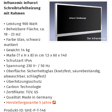
Infranomic Infrarot
Schreibtafelheizung
mit Rahmen
•
Leistung 900 Watt
•
Beheizbare Fläche, ca.
18 - 23 m2
•
Farbe Glas, schwarz
mattiert
•
Gewicht 14 kg
•
Maße (T x H x B) in cm 1,5 x 60 x 140
•
Schutzart IPx4
•
Spannung: 230 V~ / 50 Hz
•
Oberfläche: Sicherheitsglas (kratzfest, säurebeständig,
abwaschbar, schlagfest)
•
Überhitzungsschutz
•
Carbon Technologie
•
Zertifikate: TÜV, GS
•
Qualität Made in Germany
•
Herstellergarantie 5 Jahre
Produkt-ID: GHE-P-T-146