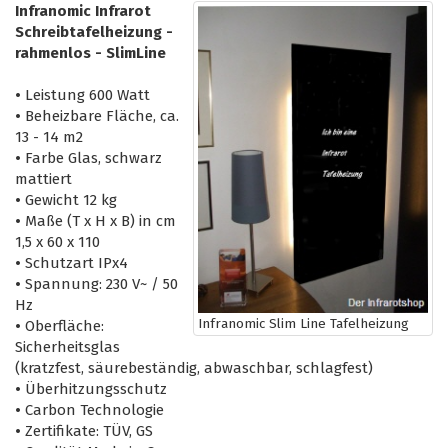
Infranomic Infrarot
Schreibtafelheizung -
rahmenlos - SlimLine
•
Leistung 600 Watt
•
Beheizbare Fläche, ca.
13 - 14 m2
•
Farbe Glas, schwarz
mattiert
•
Gewicht 12 kg
•
Maße (T x H x B) in cm
1,5 x 60 x 110
•
Schutzart IPx4
•
Spannung: 230 V~ / 50
Hz
Infranomic Slim Line Tafelheizung
•
Oberfläche:
Sicherheitsglas
(kratzfest, säurebeständig, abwaschbar, schlagfest)
•
Überhitzungsschutz
•
Carbon Technologie
•
Zertifikate: TÜV, GS