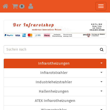
Toggl
0
navig
Infrarotheizungen
Infrarotstrahler
Industrieheizstrahler
Hallenheizungen
ATEX Infrarotheizungen