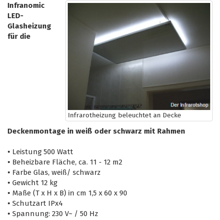
Infranomic
LED-
Glasheizung
für die
Infrarotheizung beleuchtet an Decke
Deckenmontage in weiß oder schwarz mit Rahmen
•
Leistung 500 Watt
•
Beheizbare Fläche, ca. 11 - 12 m2
•
Farbe Glas, weiß/ schwarz
•
Gewicht 12 kg
•
Maße (T x H x B) in cm 1,5 x 60 x 90
•
Schutzart IPx4
•
Spannung: 230 V~ / 50 Hz