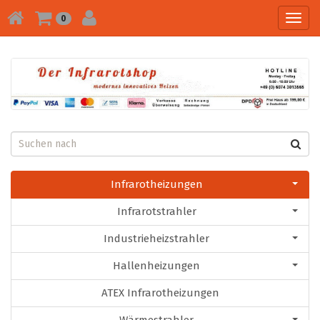
Toggl
0
navig
Infrarotheizungen
Infrarotstrahler
Industrieheizstrahler
Hallenheizungen
ATEX Infrarotheizungen