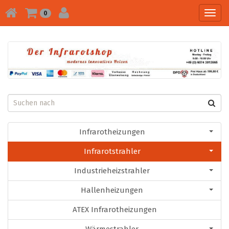
Toggl
0
navig
Infrarotheizungen
Infrarotstrahler
Industrieheizstrahler
Hallenheizungen
ATEX Infrarotheizungen