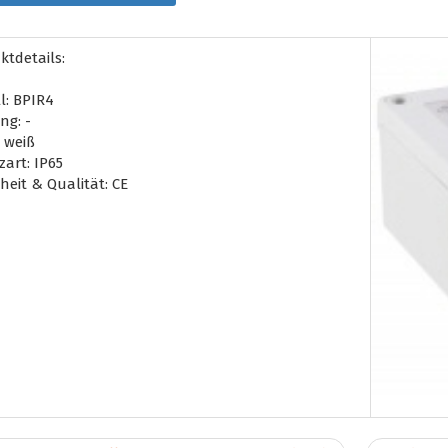
ktdetails:
l: BPIR4
ng: -
 weiß
art: IP65
heit & Qualität: CE