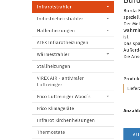
Burd
Infrarotstrahler
Burda B
speziel
Industrieheizstrahler
Der Mel
wahrnim
Hallenheizungen
ist.
ATEX Infrarotheizungen
Das spa
Außerde
Wärmestrahler
Die Ans
Stallheizungen
VIREX AIR - antiviraler
Produkt
Luftreiniger
Liefer
Frico Luftreiniger Wood´s
Frico Klimageräte
Anzahl:
Infrarot Kirchenheizungen
Thermostate
AU