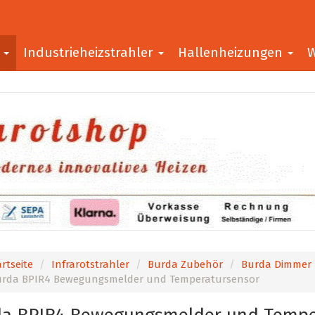
r
Industrieheizstrahler
Hallenheizungen
W
rtseite
Infrarotstrahler
Burda Zubehör
Burda Dimmer 
rda BPIR4 Bewegungsmelder und Temperatursensor