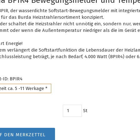
a BPIR4 Bewegungsmelder und Tempe
PIR, der wasserdichte Softstart-Bewegungsmelder mit integrier
l für das Burda Heizstrahlersortiment konzipiert.
der schaltet die Heizstrahler nicht unnötig ein, sondern nur, 
mt oder wenn die Außentemperatur niedriger als die im Gerät e
rt Energie!
m verlängert die Softstartfunktion die Lebensdauer der Heizla
chlussleistung beträgt, je nach Bedarf, 4.000 Watt (BPIR4) oder 6
-ID: BPIR4
zeit ca. 5 -11 Werkage *
St
F DEN MERKZETTEL