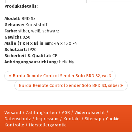
Produktdetails:
Modell:
BRD Sx
Gehäuse:
Kunststoff
Farbe:
silber, weiß, schwarz
Gewicht
0,50
Maße (T x H x B) in mm:
44 x 15 x 74
Schutzart:
IP20
Sicherheit & Qualität:
CE
Anbringungsausrichtung:
beliebig
Burda Remote Control Sender Solo BRD S2, weiß
Burda Remote Control Sender Solo BRD S3, silber
Versand
/
Zahlungsarten
/
AGB
/
Widerrufsrecht
/
Datenschutz
/
Impressum
/
Kontakt
/
Sitemap
/
Cookie
Kontrolle
/
Herstellergarantie