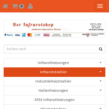
Toggl
0
navig
Infrarotheizungen
Infrarotstrahler
Industrieheizstrahler
Hallenheizungen
ATEX Infrarotheizungen