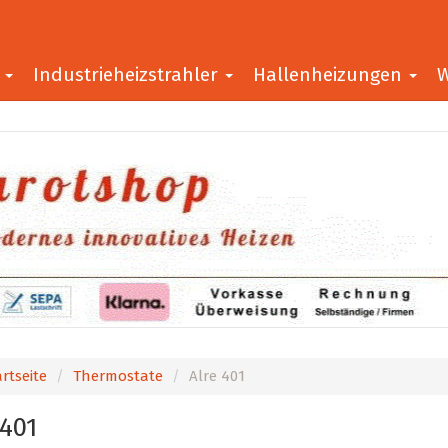
r
Industrieheizstrahler
Hallenheizungen
W
rtseite
Thermostate
Alre 401
 401