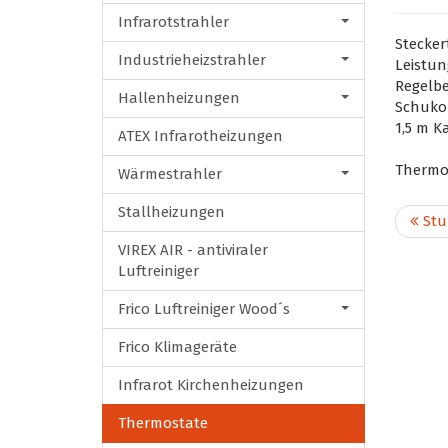
Infrarotstrahler
Stecker
Industrieheizstrahler
Leistun
Regelber
Hallenheizungen
Schuko-
1,5 m K
ATEX Infrarotheizungen
Thermos
Wärmestrahler
Stallheizungen
Stu
VIREX AIR - antiviraler
Luftreiniger
Frico Luftreiniger Wood´s
Frico Klimageräte
Infrarot Kirchenheizungen
Thermostate