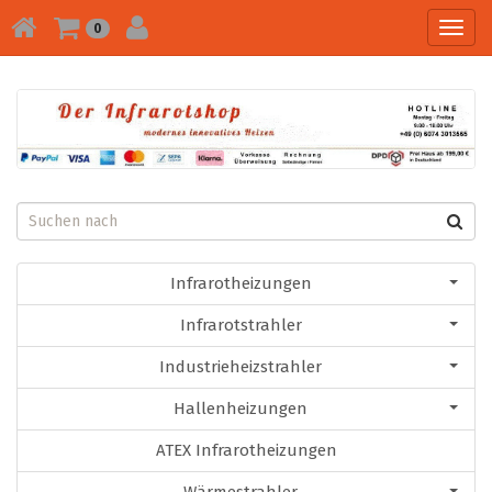
Toggl
0
navig
Infrarotheizungen
Infrarotstrahler
Industrieheizstrahler
Hallenheizungen
ATEX Infrarotheizungen